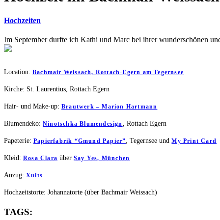
Hochzeiten
Im September durfte ich Kathi und Marc bei ihrer wunderschönen und
Location:
Bachmair Weissach, Rottach-Egern am Tegernsee
Kirche: St. Laurentius, Rottach Egern
Hair- und Make-up:
Brautwerk – Marion Hartmann
Blumendeko:
, Rottach Egern
Ninotschka Blumendesign
Papeterie:
, Tegernsee und
Papierfabrik “Gmund Papier”
My Print Card
Kleid:
über
Rosa Clara
Say Yes, München
Anzug:
Xuits
Hochzeitstorte: Johannatorte (über Bachmair Weissach)
TAGS: