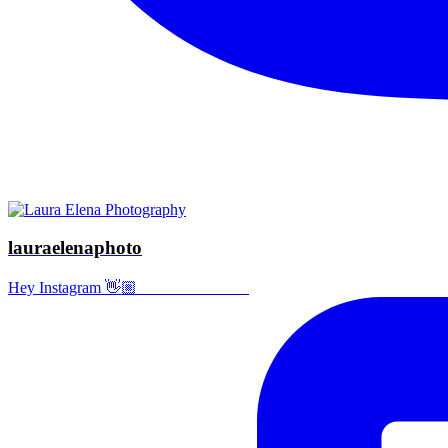
lauraelenaphoto
Hey Instagram 👋🏼 ⠀⠀⠀⠀⠀⠀⠀⠀⠀