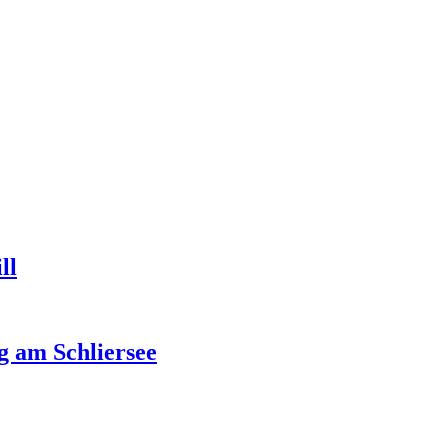
ll
g am Schliersee