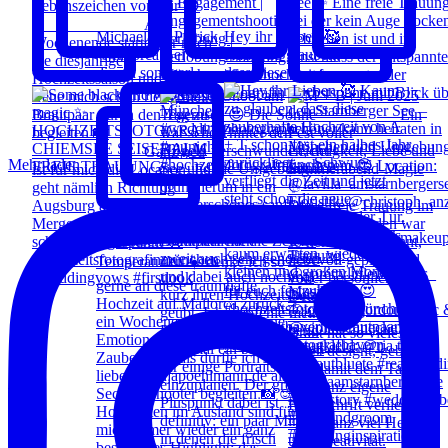
Michaela & Patrick
Hey ihr Lieben 🥰
| Mallorca Bei
Kaum zu glauben,
diesen sommerl
dass diese
Mehr laden