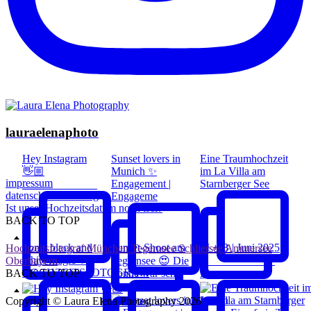
lauraelenaphoto
Hey Instagram
Sunset lovers in
Eine Traumhochzeit
👋🏼
Munich ✨
im La Villa am
impressum
Engagement |
Starnberger See
⠀⠀⠀⠀⠀⠀⠀⠀⠀
datenschutzerklärung
Engageme
Ist unser Hochzeitsdatum noch frei?
BACK TO TOP
Some black and
Sunset-Shoot am
M + B | Juni 2025
Hochzeitsfotograf München Tegernsee Schliersee Ammersee
white magic ✨
Oberbayern
Tegernsee 😍 Die
⠀⠀⠀⠀⠀⠀⠀⠀⠀
HOCHZEITSFOTOGRAFI
BACK TO TOP
Sonne war scho
Ein
Copyright © Laura Elena Photography 2026