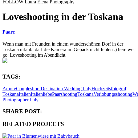
FOLLOW Laura Elena Photography
Loveshooting in der Toskana
Paare
Wenn man mit Freunden in einem wunderschönen Dorf in der
Toskana urlaubt darf die Kamera im Gepäck nicht fehlen :) here we
go: Loveshooting im Abendlicht
TAGS:
Amore
Coupleshoot
Destination Wedding Italy
Hochzeitsfotograf
Toskana
Italien
Italienliebe
Paarshooting
Toskana
Verlobungsshooting
We
Photographer Italy
SHARE POST:
RELATED PROJECTS